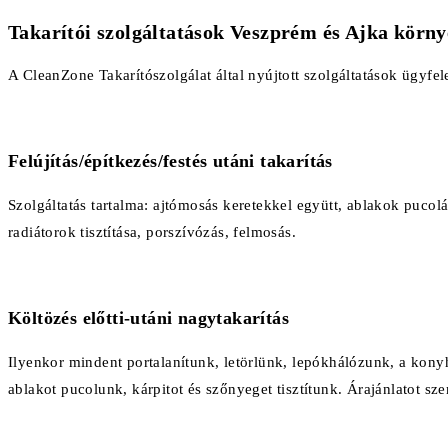
Takarítói szolgáltatások Veszprém és Ajka körny
A CleanZone Takarítószolgálat által nyújtott szolgáltatások ügyfel
Felújítás/építkezés/festés utáni takarítás
Szolgáltatás tartalma: ajtómosás keretekkel együtt, ablakok pucolása
radiátorok tisztítása, porszívózás, felmosás.
Költözés előtti-utáni nagytakarítás
Ilyenkor mindent portalanítunk, letörlünk, lepókhálózunk, a konyha
ablakot pucolunk, kárpitot és szőnyeget tisztítunk. Árajánlatot sz