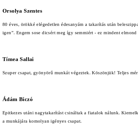
Orsolya Szentes
80 éves, örökké elégedetlen édesanyám a takarítás után beleszippan
igen”. Engem sose dicsért meg így semmiért - ez mindent elmond
Tímea Sallai
Szuper csapat, gyönyörű munkát végeztek. Köszönjük! Teljes mé
Ádám Biczó
Epitkezes utáni nagytakarítást csináltak a fiatalok nálunk. Kiem
a munkájára komolyan igényes csapat.