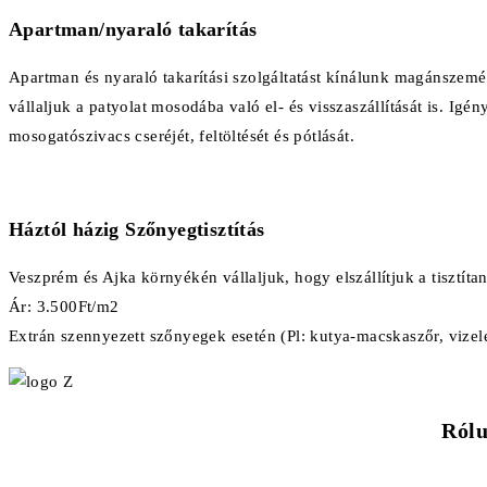
Apartman/nyaraló takarítás
Apartman és nyaraló takarítási szolgáltatást kínálunk magánszemél
vállaljuk a patyolat mosodába való el- és visszaszállítását is. Igé
mosogatószivacs cseréjét, feltöltését és pótlását.
Háztól házig Szőnyegtisztítás
Veszprém és Ajka környékén vállaljuk, hogy elszállítjuk a tisztítan
Ár: 3.500Ft/m2
Extrán szennyezett szőnyegek esetén (Pl: kutya-macskaszőr, vizelet
Rólu