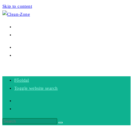
Skip to content
FŐOLDAL
TOGGLE WEBSITE SEARCH
MENU
CLOSE
Főoldal
Toggle website search